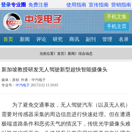
登录
专业圈
免费注册
使用指南
宣传指南
营销指南
手机文集
手机主页
首页
新闻
评论
研究
商讯
副刊
管理
名录
当前位置》
首页
》
新闻
》综合动态
新加坡教授研发无人驾驶新型超快智能摄像头
媒体：原创 作者：中汽电子
专业号：
中汽电子
2017/2/22 11:19:03
为了避免交通事故，无人驾驶汽车（以及无人机）
需要对传感器采集的周边信息进行快速处理。但在遭遇
极端道路条件和恶劣天气的情况下，传统光学摄像头难