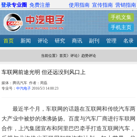
登录
专业圈
免费注册
使用指南
宣传指南
营销指南
手机文集
手机主页
首页
新闻
评论
研究
商讯
副刊
管理
名录
当前位置》
首页
》
评论
》趋势评论
车联网前途光明 但还远没到风口上
媒体：腾讯汽车 作者：周磊
专业号：
中汽电子
2016/5/3 14:00:23
最近半个月，车联网的话题在互联网和传统汽车两
大产业中被炒的沸沸扬扬。百度与汽车厂商进行车联网
合作，上汽集团宣布和阿里巴巴牵手打造互联网汽车，