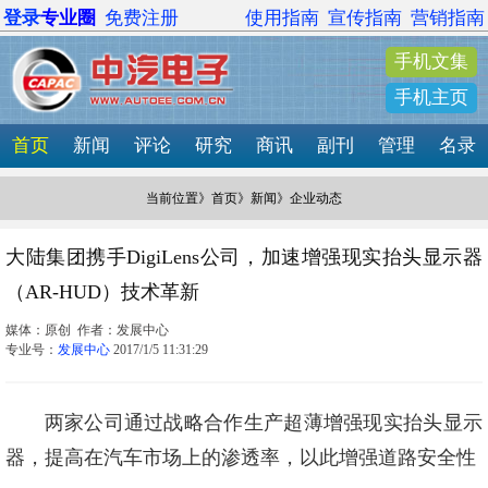
登录
专业圈
免费注册
使用指南
宣传指南
营销指南
手机文集
手机主页
首页
新闻
评论
研究
商讯
副刊
管理
名录
当前位置》
首页
》
新闻
》企业动态
大陆集团携手DigiLens公司，加速增强现实抬头显示器
（AR-HUD）技术革新
媒体：原创 作者：发展中心
专业号：
发展中心
2017/1/5 11:31:29
两家公司通过战略合作生产超薄增强现实抬头显示
器，提高在汽车市场上的渗透率，以此增强道路安全性